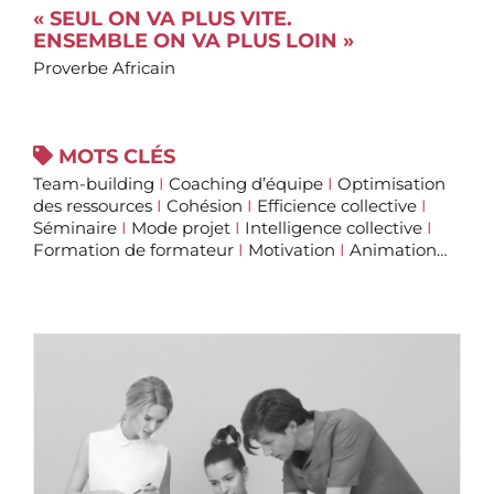
« SEUL ON VA PLUS VITE.
ENSEMBLE ON VA PLUS LOIN »
Proverbe Africain
MOTS CLÉS
Team-building
I
Coaching d’équipe
I
Optimisation
des ressources
I
Cohésion
I
Efficience collective
I
Séminaire
I
Mode projet
I
Intelligence collective
I
Formation de formateur
I
Motivation
I
Animation…
ANIMATION DE SÉMINAIRES
D’ENTREPRISES